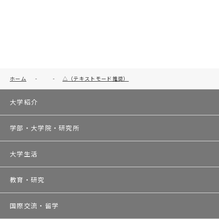
ホーム
-
-
△（テキストモード推奨）
大学紹介
学部・大学院・研究所
大学生活
教育・研究
国際交流・留学