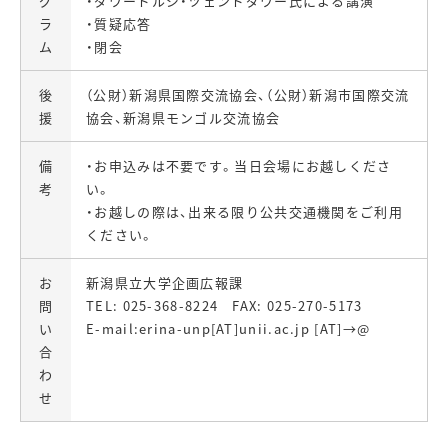
グ
・ダワードルジ・ツェンドダワー氏による講演
ラ
・質疑応答
ム
・閉会
後
（公財）新潟県国際交流協会、（公財）新潟市国際交流
援
協会、新潟県モンゴル交流協会
備
・お申込みは不要です。当日会場にお越しくださ
考
い。
・お越しの際は、出来る限り公共交通機関をご利用
ください。
お
新潟県立大学企画広報課
問
TEL: 025-368-8224 FAX: 025-270-5173
い
E-mail:erina-unp[AT]unii.ac.jp [AT]→@
合
わ
せ