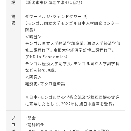
場
（新潟市東区海老ケ瀬471番地）
講
ダワードルジ・ツェンドダワー 氏
師
（モンゴル国立大学モンゴル日本人材開発センター
所長）
＜略歴＞
モンゴル国立大学経済学部卒業。滋賀大学経済学部
修士課程修了。京都大学経済学部博士課程修了。
（PhD in Economics）
モンゴル経済大学副学長、モンゴル国立大学副学長
などを経て現職。
＜研究＞
経済史、マクロ経済論
※日本・モンゴル間の学術交流及び相互理解の促進
に寄与したとして、2022年に旭日中綬章を受賞。
プ
・開会
ロ
・講師紹介