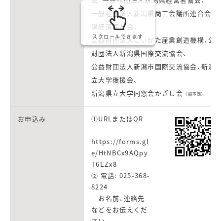
一般社団法人新潟県商工会議所連合会、
潟経済同友会、
スクロールできます
公益財団法人にいがた産業創造機構、公
財団法人新潟県国際交流協会、
公益財団法人新潟市国際交流協会、新潟
立大学後援会、
新潟県立大学同窓会かざし会
（順不同）
お申込み
①URLまたはQR
https://forms.gl
e/HtNBCx9AQpy
T6EZx8
② 電話: 025-368-
8224
お名前、連絡先
などをお伝えくだ
さい