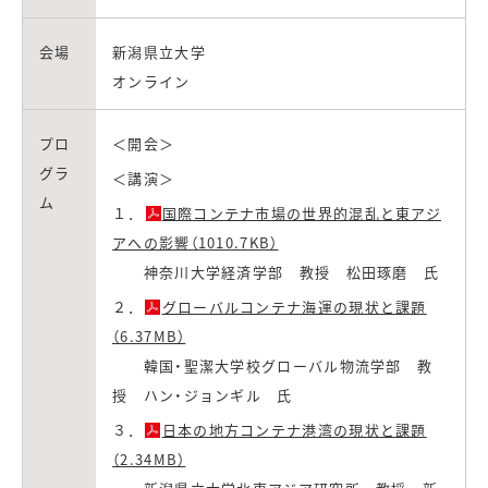
会場
新潟県立大学
オンライン
プロ
＜開会＞
グラ
＜講演＞
ム
１．
国際コンテナ市場の世界的混乱と東アジ
アへの影響（1010.7KB）
神奈川大学経済学部 教授 松田琢磨 氏
２．
グローバルコンテナ海運の現状と課題
（6.37MB）
韓国・聖潔大学校グローバル物流学部 教
授 ハン・ジョンギル 氏
３．
日本の地方コンテナ港湾の現状と課題
（2.34MB）