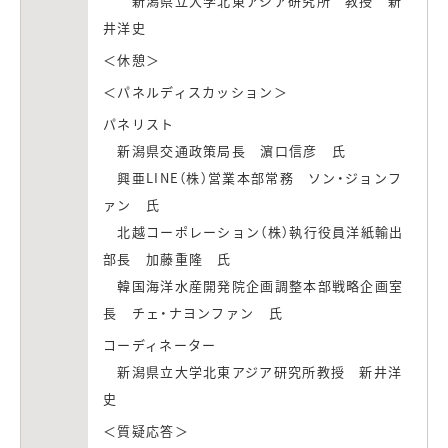
新潟県立大学北東アジア研究所 教授 新
井洋史
＜休憩＞
＜パネルディスカッション＞
パネリスト
新潟県交通政策局長 濵口信彦 氏
興亜LINE（株）営業本部常務 ソン・ジョンフ
ァン 氏
北越コーポレーション（株）執行役員洋紙輸出
部長 加藤重隆 氏
韓国海洋水産開発院企画調整本部戦略企画室
長 チェ・ナヨンファン 氏
コーディネーター
新潟県立大学北東アジア研究所教授 新井洋
史
＜質疑応答＞