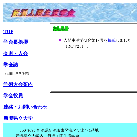
TOP
人間生活学研究第17
号を
掲載
しました
学会長挨拶
。
（R8/4/21）
会則・入会
学会誌
（人間生活学研究）
学術大会案内
学会役員
連絡・お問い合わせ
新潟県立大学
〒950-8680 新潟県新潟市東区海老ケ瀬471番地
新潟県立大学内 新潟人間生活学会