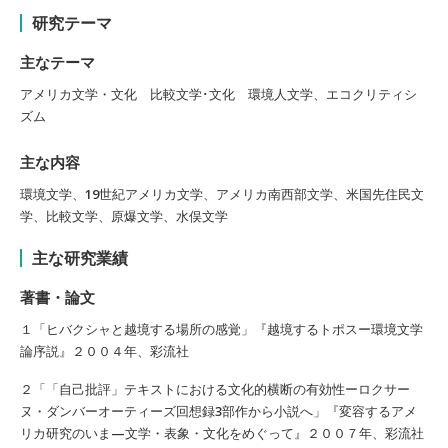
研究テーマ
主なテーマ
アメリカ文学・文化 比較文学･文化 環境人文学、エコクリティシ
ズム
主な内容
環境文学、19世紀アメリカ文学、アメリカ南西部文学、米国先住民文
学、比較文学、原爆文学、水俣文学
主な研究業績
著書・論文
１「ヒバクシャと越境する場所の感覚」『越境するトポスー環境文学
論序説』２００４年、彩流社
２「「自己批評」テキストにおける文化的横断の有効性ーロクサー
ヌ・ダンバーオーティーズ回想録3部作から小説へ」『変容するアメ
リカ研究のいま—文学・表象・文化をめぐって』２００７年、彩流社