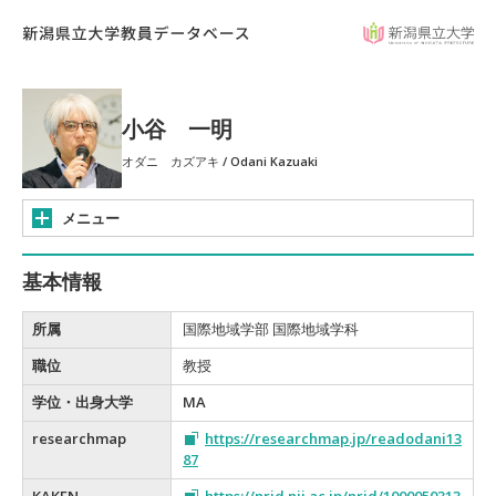
小谷 一明
オダニ カズアキ / Odani Kazuaki
メニュー
基本情報
所属
国際地域学部 国際地域学科
職位
教授
学位・出身大学
MA
researchmap
https://researchmap.jp/readodani13
87