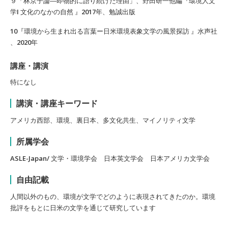
９「林京子論―即物的に語り続けた理由」、野田研一他編『環境人文
学I 文化のなかの自然 』2017年、勉誠出版
10『環境から生まれ出る言葉ー日米環境表象文学の風景探訪 』水声社
、2020年
講座・講演
特になし
講演・講座キーワード
アメリカ西部、環境、裏日本、多文化共生、マイノリティ文学
所属学会
ASLE-Japan/ 文学・環境学会 日本英文学会 日本アメリカ文学会
自由記載
人間以外のもの、環境が文学でどのように表現されてきたのか。環境
批評をもとに日米の文学を通じて研究しています