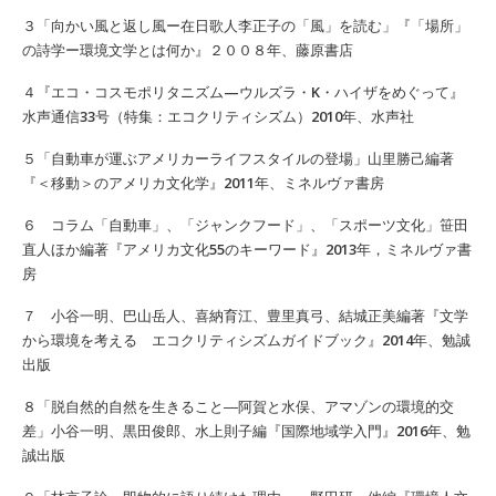
３「向かい風と返し風ー在日歌人李正子の「風」を読む」『「場所」
の詩学ー環境文学とは何か』２００８年、藤原書店
４『エコ・コスモポリタニズム—ウルズラ・K・ハイザをめぐって』
水声通信33号（特集：エコクリティシズム）2010年、水声社
５「自動車が運ぶアメリカーライフスタイルの登場」山里勝己編著
『＜移動＞のアメリカ文化学』2011年、ミネルヴァ書房
６ コラム「自動車」、「ジャンクフード」、「スポーツ文化」笹田
直人ほか編著『アメリカ文化55のキーワード』2013年，ミネルヴァ書
房
７ 小谷一明、巴山岳人、喜納育江、豊里真弓、結城正美編著『文学
から環境を考える エコクリティシズムガイドブック』2014年、勉誠
出版
８「脱自然的自然を生きること―阿賀と水俣、アマゾンの環境的交
差」小谷一明、黒田俊郎、水上則子編『国際地域学入門』2016年、勉
誠出版