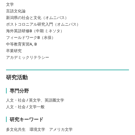
文学
言語文化論
新潟県の社会と文化（オムニバス）
ポストコロニアル研究入門（オムニバス）
海外英語研修B（中期 ミネソタ）
フィールドワークB（水俣）
中等教育実習A, B
卒業研究
アカデミックリテラシー
研究活動
専門分野
人文・社会 / 英文学、英語圏文学
人文・社会 / 文学一般
研究キーワード
多文化共生 環境文学 アメリカ文学