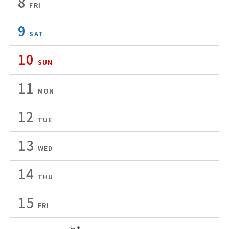
8
FRI
9
SAT
10
SUN
11
MON
12
TUE
13
WED
14
THU
15
FRI
行事