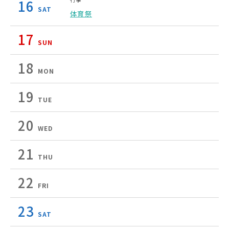
16
SAT
体育祭
17
SUN
18
MON
19
TUE
20
WED
21
THU
22
FRI
23
SAT