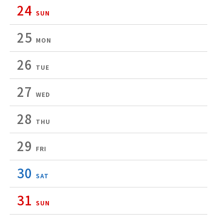
24
SUN
25
MON
26
TUE
27
WED
28
THU
29
FRI
30
SAT
31
SUN