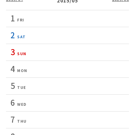
2015/05
1
FRI
2
SAT
3
SUN
4
MON
5
TUE
6
WED
7
THU